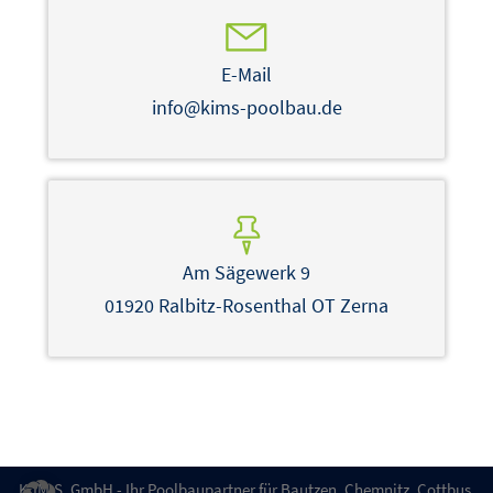
E-Mail
info@kims-poolbau.de
Am Sägewerk 9
01920 Ralbitz-Rosenthal OT Zerna
K.IM.S. GmbH - Ihr Poolbaupartner für Bautzen, Chemnitz, Cottbus,