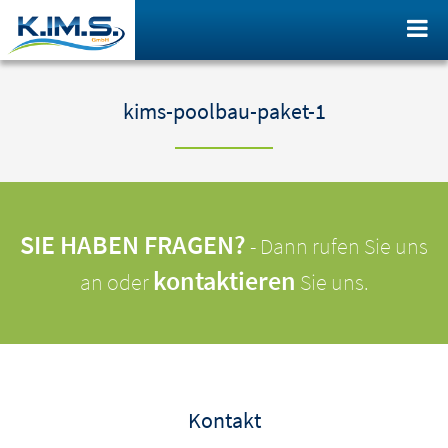
kims-poolbau-paket-1
SIE HABEN FRAGEN?
- Dann rufen Sie uns
kontaktieren
an oder
Sie uns.
Kontakt