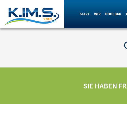
START
WIR
POOLBAU
SIE HABEN F