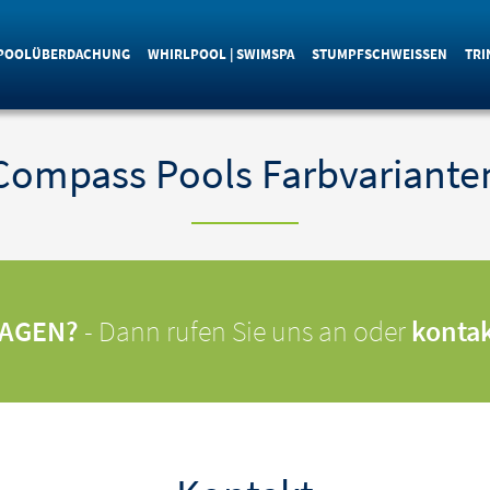
POOLÜBERDACHUNG
WHIRLPOOL | SWIMSPA
STUMPFSCHWEISSEN
TRI
Compass Pools Farbvariante
RAGEN?
- Dann rufen Sie uns an oder
kontak