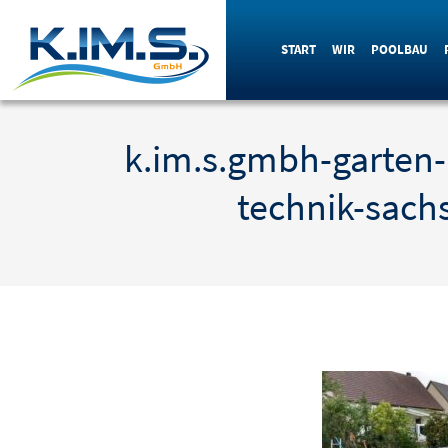
START
WIR
POOLBAU
k.im.s.gmbh-garten
technik-sach