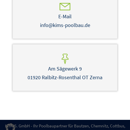
E-Mail
info@kims-poolbau.de
Am Sägewerk 9
01920 Ralbitz-Rosenthal OT Zerna
K.IM.S. GmbH - Ihr Poolbaupartner für Bautzen, Chemnitz, Cottbus,