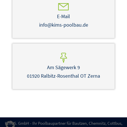
E-Mail
info@kims-poolbau.de
Am Sägewerk 9
01920 Ralbitz-Rosenthal OT Zerna
K.IM.S. GmbH - Ihr Poolbaupartner für Bautzen, Chemnitz, Cottbus,