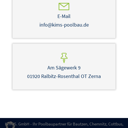
E-Mail
info@kims-poolbau.de
Am Sägewerk 9
01920 Ralbitz-Rosenthal OT Zerna
K.IM.S. GmbH - Ihr Poolbaupartner für Bautzen, Chemnitz, Cottbus,