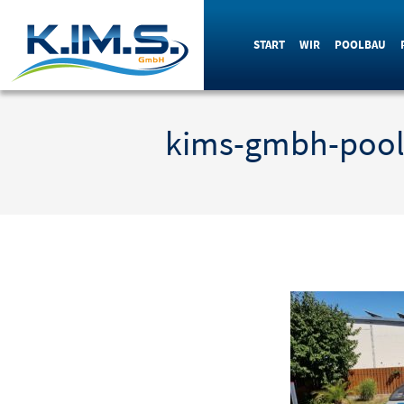
START
WIR
POOLBAU
kims-gmbh-pool