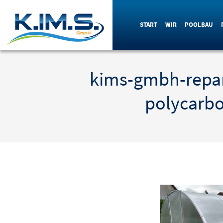
START
WIR
POOLBAU
kims-gmbh-repa
polycarbo