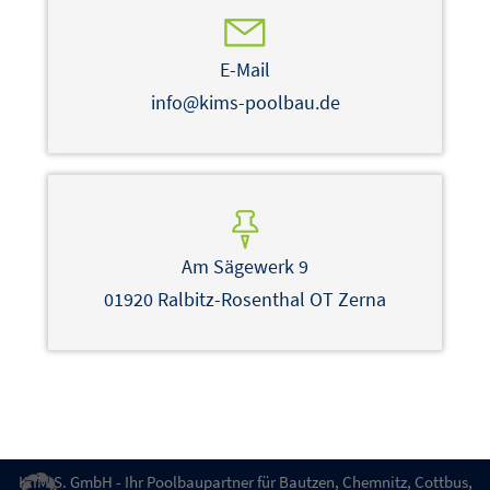
E-Mail
info@kims-poolbau.de
Am Sägewerk 9
01920 Ralbitz-Rosenthal OT Zerna
K.IM.S. GmbH - Ihr Poolbaupartner für Bautzen, Chemnitz, Cottbus,