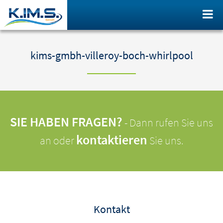
kims-gmbh-villeroy-boch-whirlpool
SIE HABEN FRAGEN?
- Dann rufen Sie uns
kontaktieren
an oder
Sie uns.
Kontakt